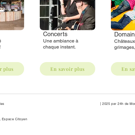
Concerts
Domain
é
Une ambiance à
Châteaux 
!
chaque instant.
grimages,
r plus
En savoir plus
En sa
les
| 2025 par 24h de Mo
L Espace Citoyen