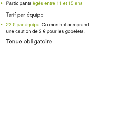
Participants
âgés entre 11 et 15 ans
Tarif par équipe
22 € par équipe
. Ce montant comprend
une caution de 2 € pour les gobelets.
Tenue obligatoire
Legging ou jogging
(pour éviter les
blessures). Les shorts sont interdits.
Inscriptions limitées à 28 équipes
​*Hors frais d’inscription sur la plateforme
d’Ultratiming
Podium
Un lot unique récompense chaque
participant. Ce prix sera attribué lors de
la proclamation des résultats le samedi.