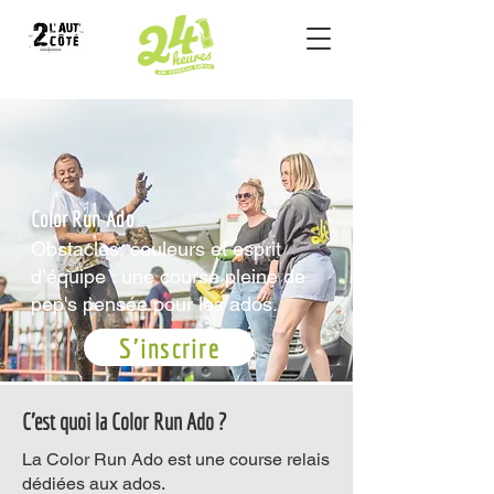
Color Run Ado
Obstacles, couleurs et esprit
d’équipe : une course pleine de
pep's pensée pour les ados.
S'inscrire
C'est quoi la Color Run Ado ?
La Color Run Ado est une course relais
dédiées aux ados.